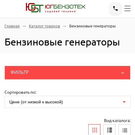
Главная
Каталог товаров
Бензиновые генераторы
Бензиновые генераторы
ФИЛЬТР
ДВИГАТЕЛИ
ЗАПЧАСТИ
Розничные
(руб.)
Сортировать по:
МАСЛО
Цене (от низкой к высокой)
МОТОБЛОКИ
Вид каталога:
КАЛОРИФЕРЫ И ТЕПЛОВЕНТИЛЯТОРЫ
Производитель
МОТОБУРЫ