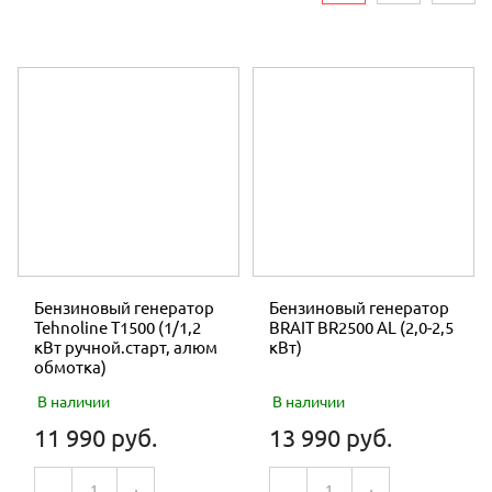
Тактность двигателя
ПИЛЫ
ГЕНЕРАТОРЫ
TEHNOTEK
BRAIT
FORZA
ЛОДОЧНЫЕ ДВИГАТЕЛИ
КОМПРЕССОРЫ
Бензиновый генератор
Бензиновый генератор
Tehnoline T1500 (1/1,2
BRAIT BR2500 AL (2,0-2,5
кВт ручной.старт, алюм
кВт)
ТРИММЕРЫ
обмотка)
МОТОПОМПЫ
В наличии
В наличии
11 990 руб.
13 990 руб.
НАВЕСНОЕ И ПРИЦЕПНОЕ ОБОРУДОВАНИЕ
КОРМОИЗМЕЛЬЧИТЕЛИ
-
+
-
+