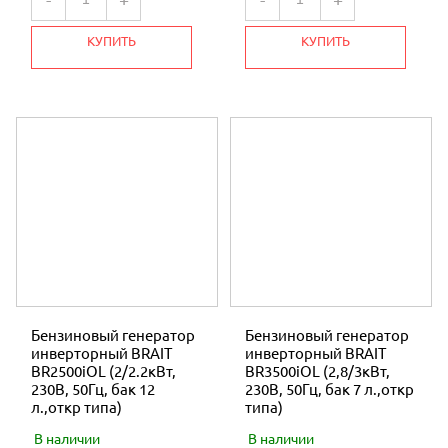
ОПРЫСКИВАТЕЛИ
КУПИТЬ
КУПИТЬ
СВАРОЧНЫЕ АППАРАТЫ
НАСОСЫ
УЦЕНКА
МОТОМУЛ
Бензиновый генератор
Бензиновый генератор
инверторный BRAIT
инверторный BRAIT
BR2500iOL (2/2.2кВт,
BR3500iOL (2,8/3кВт,
230В, 50Гц, бак 12
230В, 50Гц, бак 7 л.,откр
л.,откр типа)
типа)
В наличии
В наличии