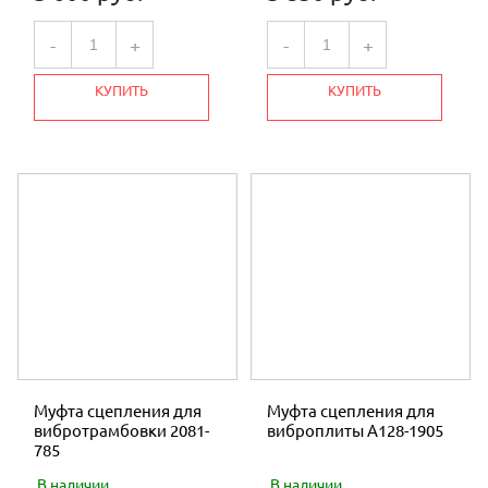
МОТОБЛОКИ
-
+
-
+
КАЛОРИФЕРЫ И ТЕПЛОВЕНТИЛЯТОРЫ
КУПИТЬ
КУПИТЬ
МОТОБУРЫ
ПИЛЫ
ГЕНЕРАТОРЫ
ЛОДОЧНЫЕ ДВИГАТЕЛИ
КОМПРЕССОРЫ
ТРИММЕРЫ
МОТОПОМПЫ
Муфта сцепления для
Муфта сцепления для
НАВЕСНОЕ И ПРИЦЕПНОЕ ОБОРУДОВАНИЕ
вибротрамбовки 2081-
виброплиты A128-1905
785
КОРМОИЗМЕЛЬЧИТЕЛИ
В наличии
В наличии