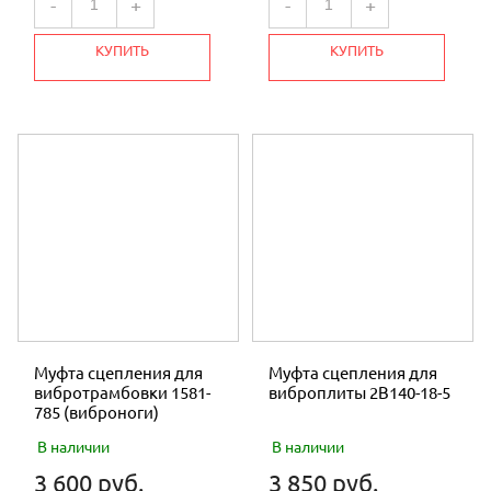
-
+
-
+
ТРОСЫ И РУЧКИ
ШНУРЫ
КУПИТЬ
КУПИТЬ
ЗАПЧАСТИ БЕТОНОСМЕСИТЕЛЯ
ЗАПЧАСТИ К КОРМОИЗМЕЛЬЧИТЕЛЯМ
ЗАПЧАСТИ К ВИБРОПЛИТАМ
РЕДУКТОР для МОТОБЛОКА и
МОТОКУЛЬТИВАТОРА
ЗАПЧАСТИ ОПРЫСКИВАТЕЛЯ
ЗАПЧАСТИ ТРИММЕР
Муфта сцепления для
Муфта сцепления для
ПОДШИПНИКИ
вибротрамбовки 1581-
виброплиты 2B140-18-5
785 (виброноги)
НОЖ ГАЗОНОКОСИЛКИ
В наличии
В наличии
МАСЛО
3 600 руб.
3 850 руб.