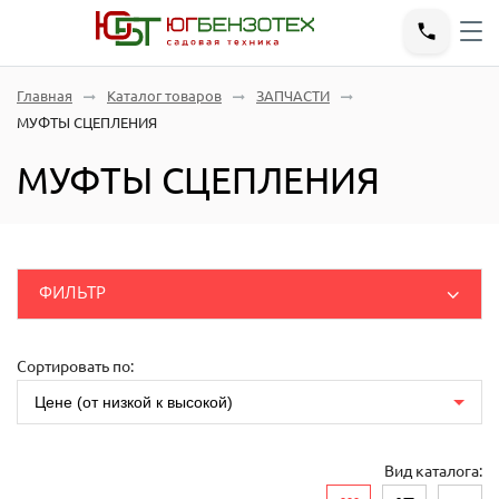
Главная
Каталог товаров
ЗАПЧАСТИ
МУФТЫ СЦЕПЛЕНИЯ
МУФТЫ СЦЕПЛЕНИЯ
ФИЛЬТР
ДВИГАТЕЛИ
ЗАПЧАСТИ
Розничные
(руб.)
Сортировать по:
Шпатель-грабли
Цене (от низкой к высокой)
ЗАПЧАСТИ ГЕНЕРАТОР
ЗАПЧАСТИ РЕДУКТОРА ДВИГАТЕЛЯ
Вид каталога: