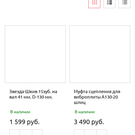
ЗАПЧАСТИ БЕНЗОПИЛЫ
Тип
ЗАПЧАСТИ КОСА РОТОРНАЯ
ЗАПЧАСТИ МОТОБЛОК
ЗАПЧАСТИ МОТОБУРА
ЗАПЧАСТИ КОМПРЕССОР
ЗАПЧАСТИ МОТОПОМПА
ЗАПЧАСТИ ДЛЯ ДВИГАТЕЛЕЙ
МУФТЫ СЦЕПЛЕНИЯ
Звезда-Шкив 15зуб. на
Муфта сцепления для
вал 41 мм. D-130 мм.
виброплиты A130-20
НА ПРИЦЕП
шлиц
В наличии
В наличии
РЕМНИ
1 599 руб.
3 490 руб.
СВЕЧИ