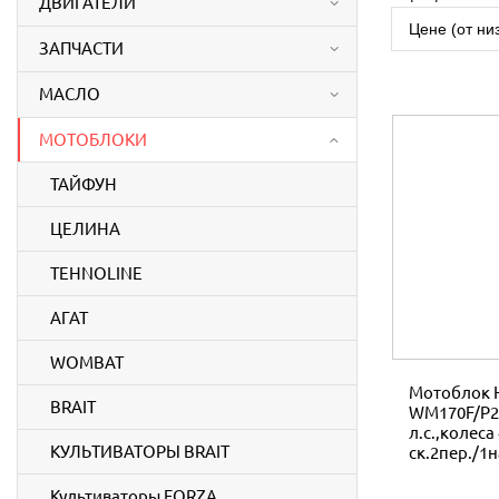
ДВИГАТЕЛИ
Цене (от ни
ЗАПЧАСТИ
МАСЛО
МОТОБЛОКИ
ТАЙФУН
ЦЕЛИНА
TEHNOLINE
АГАТ
WOMBAT
Мотоблок 
BRAIT
WM170F/P2 
л.с.,колеса 
КУЛЬТИВАТОРЫ BRAIT
ск.2пер./1н
Культиваторы FORZA