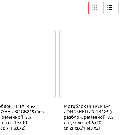
блок НЕВА МБ-2
Мотоблок НЕВА МБ-2
SHEN КС-GB225 (без
ZONGSHEN ZS-GB225 (с
, ременной, 7.5
разблок, ременной, 7.5
колеса 4.5x10,
л.с.,колеса 4.5x10,
пер./1наз.x2)
ск.2пер./1наз.x2)