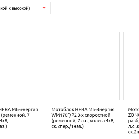
зкой к высокой)
НЕВА МБ-Энергия
Мотоблок НЕВА МБ-Энергия
Мото
(ременной, 7
WM170F/P2 3-х скоростной
ZONG
4x8,
(ременной, 7 л.с.,колеса 4x8,
разб
аз.)
ск.2пер./1наз.)
л.с.,
ск.2