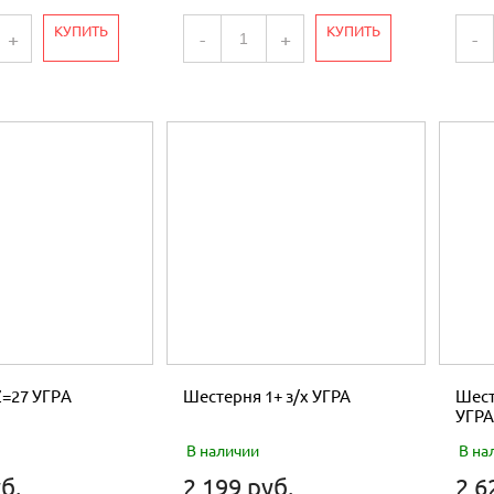
КУПИТЬ
КУПИТЬ
+
-
+
-
Z=27 УГРA
Шестерня 1+ з/х УГРА
Шест
УГРА
В наличии
В на
б.
2 199 руб.
2 6