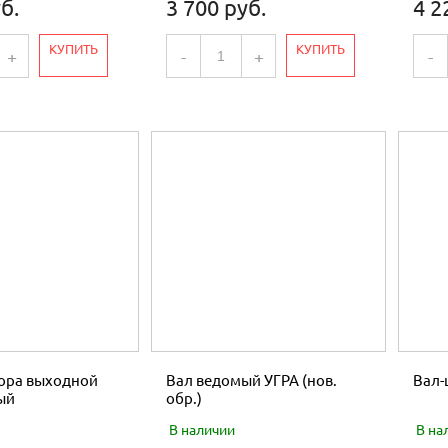
б.
3 700 руб.
4 2
КУПИТЬ
КУПИТЬ
+
-
+
-
тора выходной
Вал ведомый УГРА (нов.
Вал-
ый
обр.)
В наличии
В на