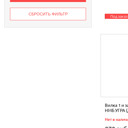
Под заказ
Вилка 1 и 
НМБ УГРА (
Нет в налич