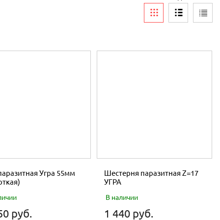
паразитная Угра 55мм
Шестерня паразитная Z=17
откая)
УГРА
личии
В наличии
50 руб.
1 440 руб.