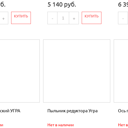
б.
5 140 руб.
6 3
КУПИТЬ
КУПИТЬ
+
-
+
-
ский УГРА
Пыльник редуктора Угра
Ось 
ии
Нет в наличии
Нет 