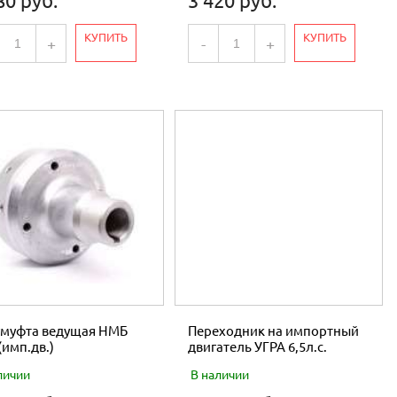
80 руб.
3 420 руб.
КУПИТЬ
КУПИТЬ
+
-
+
муфта ведущая НМБ
Переходник на импортный
(имп.дв.)
двигатель УГРА 6,5л.с.
личии
В наличии