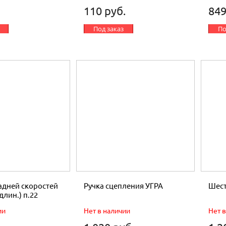
110 руб.
849
Под заказ
По
задней скоростей
Ручка сцепления УГРА
Шест
длин.) п.22
ии
Нет в наличии
Нет 