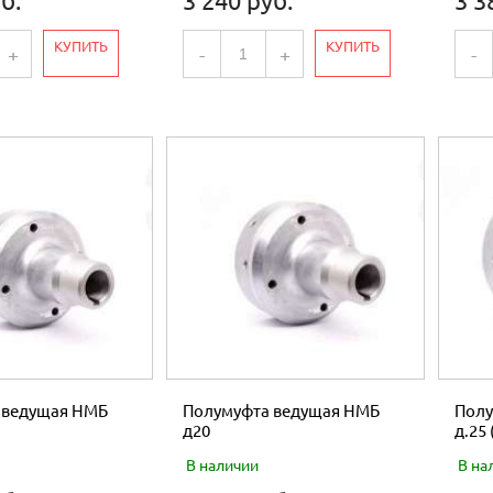
б.
3 240 руб.
3 3
КУПИТЬ
КУПИТЬ
+
-
+
-
 ведущая НМБ
Полумуфта ведущая НМБ
Полу
д20
д.25 
В наличии
В на