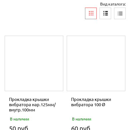
ЗАПЧАСТИ РЕДУКТОРА ДВИГАТЕЛЯ
Вид каталога:
ЗАПЧАСТИ БЕНЗОПИЛЫ
ЗАПЧАСТИ КОСА РОТОРНАЯ
ЗАПЧАСТИ МОТОБЛОК
ЗАПЧАСТИ МОТОБУРА
ЗАПЧАСТИ КОМПРЕССОР
ЗАПЧАСТИ МОТОПОМПА
ЗАПЧАСТИ ДЛЯ ДВИГАТЕЛЕЙ
МУФТЫ СЦЕПЛЕНИЯ
Прокладка крышки
Прокладка крышки
вибратора нар.125мм/
вибратора 100 Ø
НА ПРИЦЕП
внутр.100мм
В наличии
В наличии
РЕМНИ
50 руб.
60 руб.