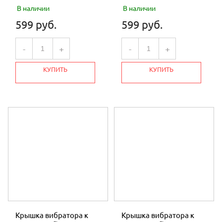
МАСЛО
В наличии
В наличии
599 руб.
599 руб.
МОТОБЛОКИ
-
+
-
+
КАЛОРИФЕРЫ И ТЕПЛОВЕНТИЛЯТОРЫ
МОТОБУРЫ
КУПИТЬ
КУПИТЬ
ПИЛЫ
ГЕНЕРАТОРЫ
ЛОДОЧНЫЕ ДВИГАТЕЛИ
КОМПРЕССОРЫ
ТРИММЕРЫ
МОТОПОМПЫ
НАВЕСНОЕ И ПРИЦЕПНОЕ ОБОРУДОВАНИЕ
Крышка вибратора к
Крышка вибратора к