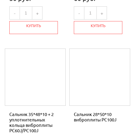
СВЕЧИ
-
+
-
+
ТРОСЫ И РУЧКИ
ШНУРЫ
КУПИТЬ
КУПИТЬ
ЗАПЧАСТИ БЕТОНОСМЕСИТЕЛЯ
ЗАПЧАСТИ К КОРМОИЗМЕЛЬЧИТЕЛЯМ
ЗАПЧАСТИ К ВИБРОПЛИТАМ
РЕДУКТОР для МОТОБЛОКА и
МОТОКУЛЬТИВАТОРА
ЗАПЧАСТИ ОПРЫСКИВАТЕЛЯ
ЗАПЧАСТИ ТРИММЕР
Сальник 35*48*10 + 2
Сальник 28*50*10
ПОДШИПНИКИ
уплотнительных
виброплиты РС100J
кольца виброплиты
НОЖ ГАЗОНОКОСИЛКИ
РС60J/РС100J