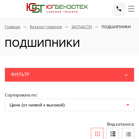
Главная
Каталог товаров
ЗАПЧАСТИ
ПОДШИПНИКИ
ПОДШИПНИКИ
ФИЛЬТР
ДВИГАТЕЛИ
ЗАПЧАСТИ
Розничные
(руб.)
Сортировать по:
Шпатель-грабли
Цене (от низкой к высокой)
ЗАПЧАСТИ ГЕНЕРАТОР
ЗАПЧАСТИ РЕДУКТОРА ДВИГАТЕЛЯ
Вид каталога:
ЗАПЧАСТИ БЕНЗОПИЛЫ
Тип