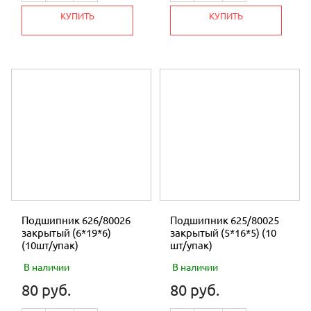
ШНУРЫ
КУПИТЬ
КУПИТЬ
ЗАПЧАСТИ БЕТОНОСМЕСИТЕЛЯ
ЗАПЧАСТИ К КОРМОИЗМЕЛЬЧИТЕЛЯМ
ЗАПЧАСТИ К ВИБРОПЛИТАМ
РЕДУКТОР для МОТОБЛОКА и
МОТОКУЛЬТИВАТОРА
ЗАПЧАСТИ ОПРЫСКИВАТЕЛЯ
ЗАПЧАСТИ ТРИММЕР
Подшипник 626/80026
Подшипник 625/80025
ПОДШИПНИКИ
закрытый (6*19*6)
закрытый (5*16*5) (10
(10шт/упак)
шт/упак)
НОЖ ГАЗОНОКОСИЛКИ
В наличии
В наличии
МАСЛО
80 руб.
80 руб.
МОТОБЛОКИ