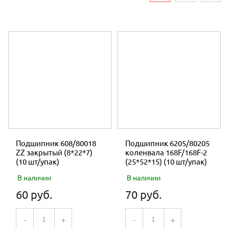
ЗАПЧАСТИ КОСА РОТОРНАЯ
ЗАПЧАСТИ МОТОБЛОК
ЗАПЧАСТИ МОТОБУРА
ЗАПЧАСТИ КОМПРЕССОР
ЗАПЧАСТИ МОТОПОМПА
ЗАПЧАСТИ ДЛЯ ДВИГАТЕЛЕЙ
МУФТЫ СЦЕПЛЕНИЯ
Подшипник 608/80018
Подшипник 6205/80205
ZZ закрытый (8*22*7)
коленвала 168F/168F-2
НА ПРИЦЕП
(10 шт/упак)
(25*52*15) (10 шт/упак)
В наличии
В наличии
РЕМНИ
60 руб.
70 руб.
СВЕЧИ
-
+
-
+
ТРОСЫ И РУЧКИ