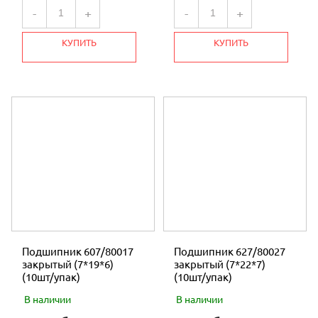
-
+
-
+
КАЛОРИФЕРЫ И ТЕПЛОВЕНТИЛЯТОРЫ
КУПИТЬ
КУПИТЬ
МОТОБУРЫ
ПИЛЫ
ГЕНЕРАТОРЫ
ЛОДОЧНЫЕ ДВИГАТЕЛИ
КОМПРЕССОРЫ
ТРИММЕРЫ
МОТОПОМПЫ
Подшипник 607/80017
Подшипник 627/80027
НАВЕСНОЕ И ПРИЦЕПНОЕ ОБОРУДОВАНИЕ
закрытый (7*19*6)
закрытый (7*22*7)
(10шт/упак)
(10шт/упак)
КОРМОИЗМЕЛЬЧИТЕЛИ
В наличии
В наличии
ОПРЫСКИВАТЕЛИ