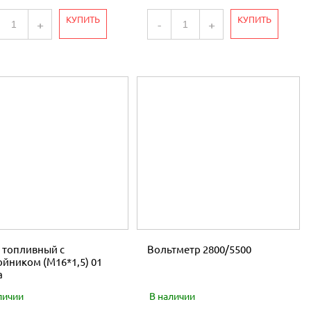
КУПИТЬ
КУПИТЬ
+
-
+
 топливный с
Вольтметр 2800/5500
ойником (М16*1,5) 01
а
личии
В наличии