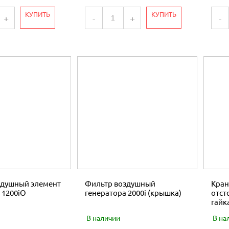
КУПИТЬ
КУПИТЬ
+
-
+
-
здушный элемент
Фильтр воздушный
Кран
 1200iO
генератора 2000i (крышка)
отст
гайк
В наличии
В на