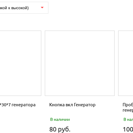
зкой к высокой)
*30*7 генератора
Кнопка вкл Генератор
Проб
гене
В наличии
В на
80 руб.
100