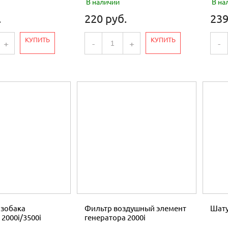
В наличии
В на
.
220 руб.
239
КУПИТЬ
КУПИТЬ
+
-
+
-
нзобака
Фильтр воздушный элемент
Шату
2000i/3500i
генератора 2000i