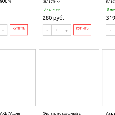
00iOEM
(пластик)
плас
В наличии
В на
.
280 руб.
319
КУПИТЬ
КУПИТЬ
+
-
+
-
АКБ 7А для
Фильтр воздушный c
Авт.