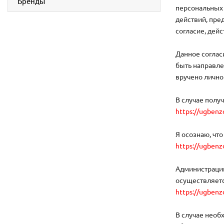
Бренды
персональных
действий, пред
согласие, дейс
Данное соглас
быть направле
вручено личн
В случае полу
https://ugbenz
Я осознаю, чт
https://ugbenz
Администраци
осуществляетс
https://ugbenz
В случае необ