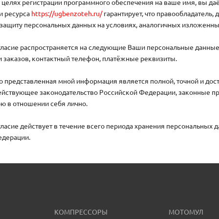
 целях регистрации программного обеспечения на ваше имя, вы даё
и ресурса
https://ugbenzoteh.ru/
гарантирует, что правообладатель,
защиту персональных данных на условиях, аналогичных изложенн
ласие распространяется на следующие Ваши персональные данные: 
и заказов, контактный телефон, платёжные реквизиты.
то представленная мной информация является полной, точной и дос
йствующее законодательство Российской Федерации, законные пра
ю в отношении себя лично.
ласие действует в течение всего периода хранения персональных 
едерации.
КОМПРЕССОРЫ
МОТОМУЛ