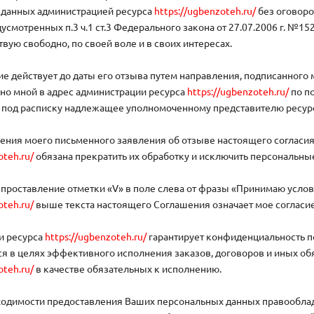
 данных администрацией ресурса
https://ugbenzoteh.ru/
без оговоро
усмотренных п.3 ч.1 ст.3 Федерального закона от 27.07.2006 г. №1
твую свободно, по своей воле и в своих интересах.
ие действует до даты его отзыва путем направления, подписанног
но мной в адрес администрации ресурса
https://ugbenzoteh.ru/
по п
о под расписку надлежащее уполномоченному представителю ресу
чения моего письменного заявления об отзыве настоящего согласи
oteh.ru/
обязана прекратить их обработку и исключить персональные
о проставление отметки «V» в поле слева от фразы «Принимаю усло
oteh.ru/
выше текста настоящего Соглашения означает мое согласие
и ресурса
https://ugbenzoteh.ru/
гарантирует конфиденциальность 
я в целях эффективного исполнения заказов, договоров и иных об
oteh.ru/
в качестве обязательных к исполнению.
ходимости предоставления Ваших персональных данных правообла