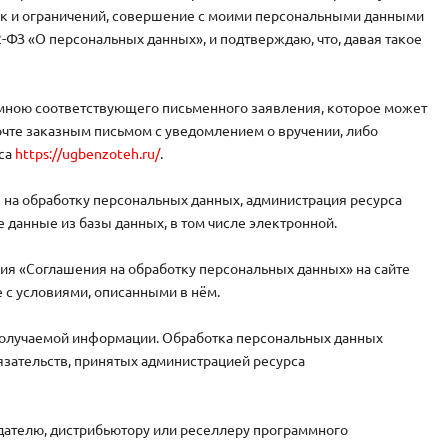
к и ограничений, совершение с моими персональными данными
52-ФЗ «О персональных данных», и подтверждаю, что, давая такое
о мною соответствующего письменного заявления, которое может
очте заказным письмом с уведомлением о вручении, либо
рса
https://ugbenzoteh.ru/
.
я на обработку персональных данных, администрация ресурса
 данные из базы данных, в том числе электронной.
вия «Соглашения на обработку персональных данных» на сайте
 с условиями, описанными в нём.
получаемой информации. Обработка персональных данных
язательств, принятых администрацией ресурса
дателю, дистрибьютору или реселлеру программного