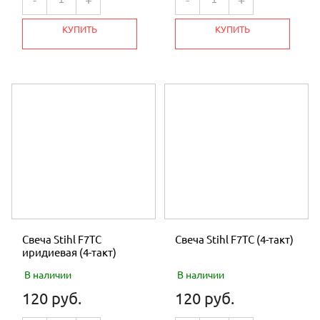
ШНУРЫ
КУПИТЬ
КУПИТЬ
ЗАПЧАСТИ БЕТОНОСМЕСИТЕЛЯ
ЗАПЧАСТИ К КОРМОИЗМЕЛЬЧИТЕЛЯМ
ЗАПЧАСТИ К ВИБРОПЛИТАМ
РЕДУКТОР для МОТОБЛОКА и
МОТОКУЛЬТИВАТОРА
ЗАПЧАСТИ ОПРЫСКИВАТЕЛЯ
ЗАПЧАСТИ ТРИММЕР
ПОДШИПНИКИ
Свеча Stihl F7TC
Свеча Stihl F7TC (4-такт)
иридиевая (4-такт)
НОЖ ГАЗОНОКОСИЛКИ
В наличии
В наличии
МАСЛО
120 руб.
120 руб.
МОТОБЛОКИ