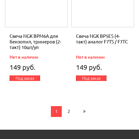
Свеча NGK BPM6A для
Свеча NGK BP5ES (4-
бензопил, тримеров (2-
такт) аналог F7TS / F7TС
такт) 10шт/уп
Нет в наличии
Нет в наличии
149 руб.
149 руб.
Под заказ
Под заказ
1
2