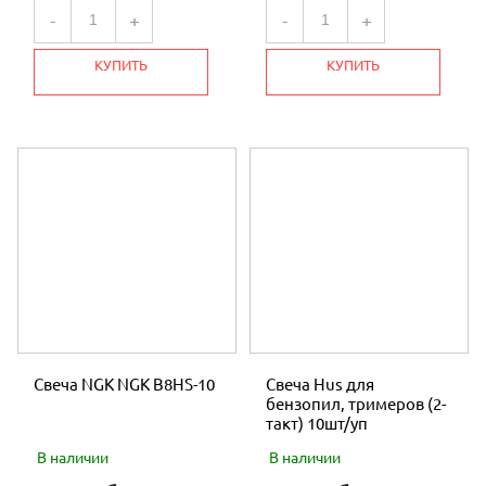
-
+
-
+
КАЛОРИФЕРЫ И ТЕПЛОВЕНТИЛЯТОРЫ
КУПИТЬ
КУПИТЬ
МОТОБУРЫ
ПИЛЫ
ГЕНЕРАТОРЫ
ЛОДОЧНЫЕ ДВИГАТЕЛИ
КОМПРЕССОРЫ
ТРИММЕРЫ
МОТОПОМПЫ
Свеча NGK NGK B8HS-10
Свеча Hus для
НАВЕСНОЕ И ПРИЦЕПНОЕ ОБОРУДОВАНИЕ
бензопил, тримеров (2-
такт) 10шт/уп
КОРМОИЗМЕЛЬЧИТЕЛИ
В наличии
В наличии
ОПРЫСКИВАТЕЛИ