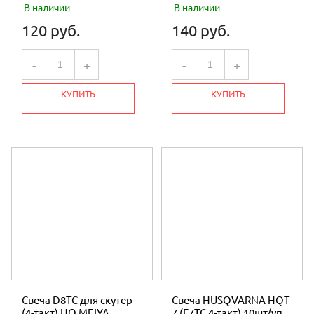
В наличии
В наличии
120 руб.
140 руб.
-
+
-
+
КУПИТЬ
КУПИТЬ
Свеча D8TC для скутер
Свеча HUSQVARNA HQT-
(4-такт) HQ MEIYA
7 (F7TC 4-такт) 10шт/уп