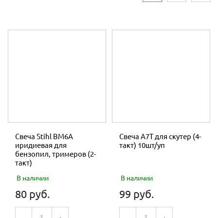
ЗАПЧАСТИ КОСА РОТОРНАЯ
Тактность двигателя
ЗАПЧАСТИ МОТОБЛОК
ЗАПЧАСТИ МОТОБУРА
ЗАПЧАСТИ КОМПРЕССОР
ЗАПЧАСТИ МОТОПОМПА
ЗАПЧАСТИ ДЛЯ ДВИГАТЕЛЕЙ
МУФТЫ СЦЕПЛЕНИЯ
Свеча Stihl BM6A
Свеча А7Т для скутер (4-
иридиевая для
такт) 10шт/уп
НА ПРИЦЕП
бензопил, тримеров (2-
такт)
РЕМНИ
В наличии
В наличии
СВЕЧИ
80 руб.
99 руб.
ТРОСЫ И РУЧКИ
-
+
-
+