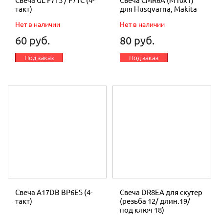
Свеча GL F7TS / F7TС (4-
Свеча CMR6A (М10х1)
такт)
для Husqvarna, Makita
Нет в наличии
Нет в наличии
60 руб.
80 руб.
Под заказ
Под заказ
Свеча A17DB BP6ES (4-
Свеча DR8EA для скутер
такт)
(резьба 12/ длин.19/
под ключ 18)