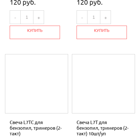
120 руб.
120 руб.
СВАРОЧНЫЕ АППАРАТЫ
-
+
-
+
НАСОСЫ
КУПИТЬ
КУПИТЬ
УЦЕНКА
МОТОМУЛ
Свеча L7ТС для
Свеча L7T для
бензопил, тримеров (2-
бензопил, тримеров (2-
такт)
такт) 10шт/уп