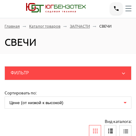
Главная
Каталог товаров
ЗАПЧАСТИ
СВЕЧИ
СВЕЧИ
ФИЛЬТР
ДВИГАТЕЛИ
ЗАПЧАСТИ
Розничные
(руб.)
Сортировать по:
Шпатель-грабли
Цене (от низкой к высокой)
ЗАПЧАСТИ ГЕНЕРАТОР
ЗАПЧАСТИ РЕДУКТОРА ДВИГАТЕЛЯ
Вид каталога:
ЗАПЧАСТИ БЕНЗОПИЛЫ
Тип