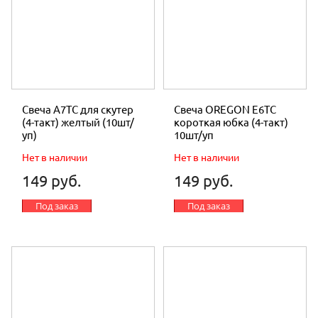
Свеча А7ТС для скутер
Свеча OREGON E6TC
(4-такт) желтый (10шт/
короткая юбка (4-такт)
уп)
10шт/уп
Нет в наличии
Нет в наличии
149 руб.
149 руб.
Под заказ
Под заказ