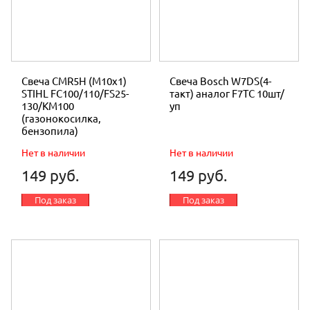
Свеча CMR5H (М10х1)
Свеча Bosch W7DS(4-
STIHL FC100/110/FS25-
такт) аналог F7TС 10шт/
130/KM100
уп
(газонокосилка,
бензопила)
Нет в наличии
Нет в наличии
149 руб.
149 руб.
Под заказ
Под заказ