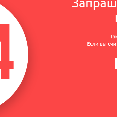
Запраш
Та
Если вы счи