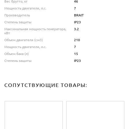
Вес брутто, кг
46
Мощность двигателя, л.с.
7
Производитель
BRAIT
Степень защиты
IP23
Максимальная мощность генератора,
3.2
кВт
Объем двигателя (см3)
210
Мощность двигателя, л.с.
7
Объем бака (л)
15
Степень защиты
IP23
Номинальное напряжение, В
220
Двигатель
BRAIT
Номинальная частота, Гц
50
СОПУТСТВУЮЩИЕ ТОВАРЫ:
Максимальная мощность генератора,
3.2
кВт
Номинальное напряжение, В
220
Количество фаз
одна
Номинальная частота, Гц
50
Наличие АКБ
Есть
Номинальная мощность генератора, кВт
2.9