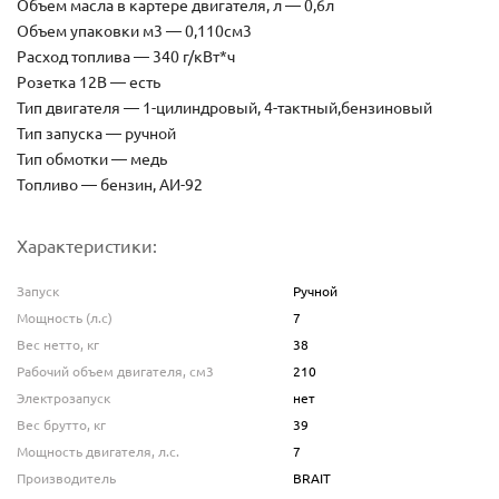
Объем масла в картере двигателя, л — 0,6л
Объем упаковки м3 — 0,110см3
Расход топлива — 340 г/кВт*ч
Розетка 12В — есть
Тип двигателя — 1-цилиндровый, 4-тактный,бензиновый
Тип запуска — ручной
Тип обмотки — медь
Топливо — бензин, АИ-92
Характеристики:
Запуск
Ручной
Мощность (л.с)
7
Вес нетто, кг
38
Рабочий объем двигателя, см3
210
Электрозапуск
нет
Вес брутто, кг
39
Мощность двигателя, л.с.
7
Производитель
BRAIT