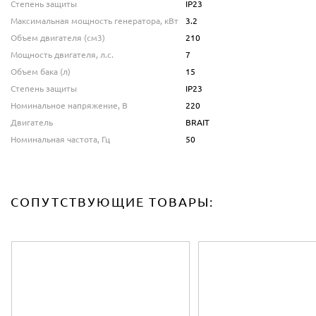
Степень защиты
IP23
Максимальная мощность генератора, кВт
3.2
Объем двигателя (см3)
210
Мощность двигателя, л.с.
7
Объем бака (л)
15
Степень защиты
IP23
Номинальное напряжение, В
220
Двигатель
BRAIT
Номинальная частота, Гц
50
Максимальная мощность генератора, кВт
3.2
Номинальное напряжение, В
220
Количество фаз
одна
СОПУТСТВУЮЩИЕ ТОВАРЫ:
Номинальная частота, Гц
50
Номинальная мощность генератора, кВт
2.9
Количество фаз
одна
Номинальная мощность генератора, кВт
2.9
Бензин/Дизель
Бензин
Обмотка, материал
Медь
Бензин/Дизель
Бензин