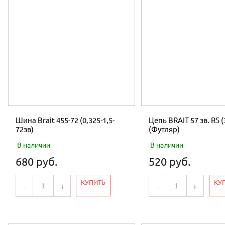
Напряжение
220 В
Напряжение
220 В
Длина упаковки,мм
610
Ширина упаковки,мм
450
Высота упаковки, мм
455
Шина Brait 455-72 (0,325-1,5-
Цепь BRAIT 57 зв. RS (
72зв)
(Футляр)
В наличии
В наличии
680 руб.
520 руб.
КУПИТЬ
КУ
-
+
-
+