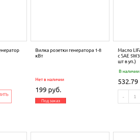
енератор
Вилка розетки генератора 1-8
Масло LIFA
кВт
с SAE 5W30
шт в уп.)
В наличии
Нет в наличии
532.79
199 руб.
ПИТЬ
-
Под заказ