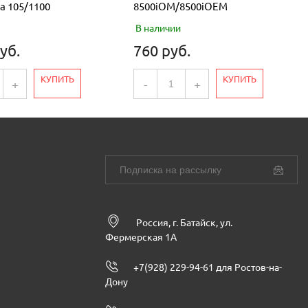
а 105/1100
8500iOM/8500iOEM
В наличии
уб.
760 руб.
КУПИТЬ
КУПИТЬ
+
-
+
Россия, г. Батайск, ул.
Фермерская 1А
+7(928) 229-94-61 для Ростов-на-
Дону