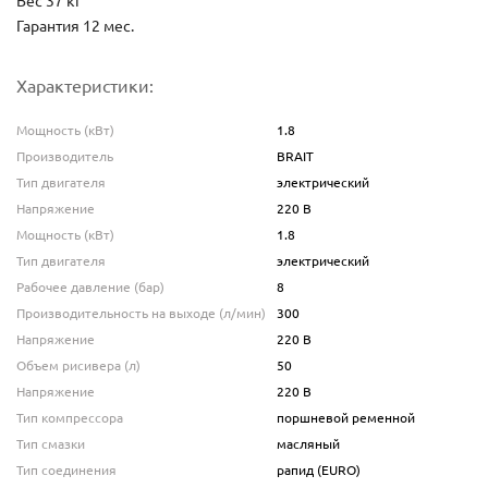
Вес 37 кг
Гарантия 12 мес.
Характеристики:
Мощность (кВт)
1.8
Производитель
BRAIT
Тип двигателя
электрический
Напряжение
220 В
Мощность (кВт)
1.8
Тип двигателя
электрический
Рабочее давление (бар)
8
Производительность на выходе (л/мин)
300
Напряжение
220 В
Объем рисивера (л)
50
Напряжение
220 В
Тип компрессора
поршневой ременной
Тип смазки
масляный
Тип соединения
рапид (EURO)