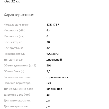
-Вес 32 кг.
Характеристики:
Модель двигателя
EXD178F
Мощность (кВт)
4.4
Мощность (л.с)
6
Вес нетто, кг
30
Вес брутто, кг
32
Производитель
WOMBAT
Тип двигателя
дизельный
Объем двигателя (см3)
296
Объем бака (л)
3,5
Расположение вала
горизонтальное
Наличие вариатора
нет
Тип соединения вала
шпоночное
Диаметр вала (мм)
25
Для газонокосилок
да
Для генераторов
да