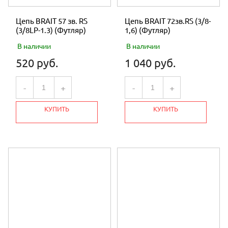
Диаметр вала (мм)
25
Цепь BRAIT 57 зв. RS
Цепь BRAIT 72зв.RS (3/8-
Для газонокосилок
да
(3/8LP-1.3) (Футляр)
1,6) (Футляр)
Для генераторов
да
Для измельчителей
да
В наличии
В наличии
Для культиваторов
да
520 руб.
1 040 руб.
Для минитракторов
да
Для мотоблоков
да
-
+
-
+
Для мотопомп
да
Для снегоуборщиков
да
КУПИТЬ
КУПИТЬ
Для мотобуксировщиков
да
Для вездеходов
да
Для мотомулов
да