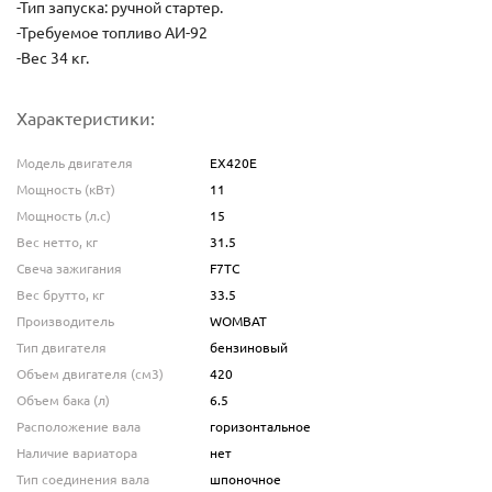
-Тип запуска: ручной стартер.
-Требуемое топливо АИ-92
-Вес 34 кг.
Характеристики:
Модель двигателя
EX420Е
Мощность (кВт)
11
Мощность (л.с)
15
Вес нетто, кг
31.5
Свеча зажигания
F7TC
Вес брутто, кг
33.5
Производитель
WOMBAT
Тип двигателя
бензиновый
Объем двигателя (см3)
420
Объем бака (л)
6.5
Расположение вала
горизонтальное
Наличие вариатора
нет
Тип соединения вала
шпоночное