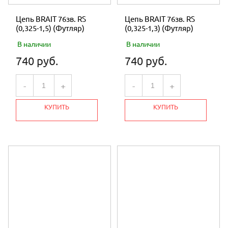
Расположение вала
горизонтальное
Цепь BRAIT 76зв. RS
Цепь BRAIT 76зв. RS
Наличие вариатора
нет
(0,325-1,5) (Футляр)
(0,325-1,3) (Футляр)
Тип соединения вала
шпоночное
Диаметр вала (мм)
25
В наличии
В наличии
Для газонокосилок
да
740 руб.
740 руб.
Для генераторов
да
Для измельчителей
да
-
+
-
+
Для культиваторов
да
Для минитракторов
да
КУПИТЬ
КУПИТЬ
Для мотоблоков
да
Для мотопомп
да
Для снегоуборщиков
да
Для мотобуксировщиков
да
Для вездеходов
да
Для мотомулов
да