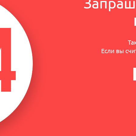
Запраш
Та
Если вы счи