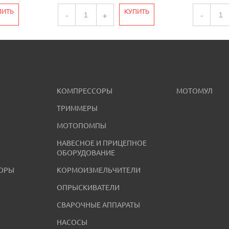
ПИТЬ
КУПИТЬ
-
+
-
КОМПРЕССОРЫ
МОТОМУЛ
ТРИММЕРЫ
МОТОПОМПЫ
НАВЕСНОЕ И ПРИЦЕПНОЕ
ОБОРУДОВАНИЕ
ОРЫ
КОРМОИЗМЕЛЬЧИТЕЛИ
ОПРЫСКИВАТЕЛИ
СВАРОЧНЫЕ АППАРАТЫ
НАСОСЫ