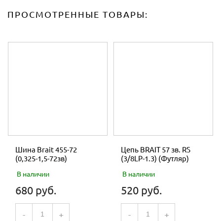
Тактность двигателя
двухтактный
ПРОСМОТРЕННЫЕ ТОВАРЫ:
Длина шины (см)
45
Длина шины (дюйм)
18
Шаг цепи (дюйм)
0.325
Ширина паза (мм)
1.5
Количество звеньев
72
Объем бака для масла (л)
0.28
Обороты холостого хода (об/мин)
2800
Размеры (см)
30х33х25
Длина упаковки,мм
530
Ширина упаковки,мм
290
Высота упаковки, мм
310
Шина Brait 455-72
Цепь BRAIT 57 зв. RS
(0,325-1,5-72зв)
(3/8LP-1.3) (Футляр)
В наличии
В наличии
680 руб.
520 руб.
-
+
-
+