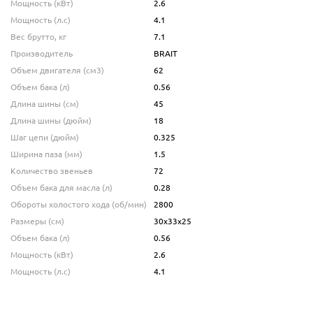
Мощность (кВт)
2.6
Мощность (л.с)
4.1
Вес брутто, кг
7.1
Производитель
BRAIT
Объем двигателя (см3)
62
Объем бака (л)
0.56
Длина шины (см)
45
Длина шины (дюйм)
18
Шаг цепи (дюйм)
0.325
Ширина паза (мм)
1.5
Количество звеньев
72
Объем бака для масла (л)
0.28
Обороты холостого хода (об/мин)
2800
Размеры (см)
30х33х25
Объем бака (л)
0.56
Мощность (кВт)
2.6
Мощность (л.с)
4.1
Объем двигателя (см3)
62
Объем бака (л)
0.56